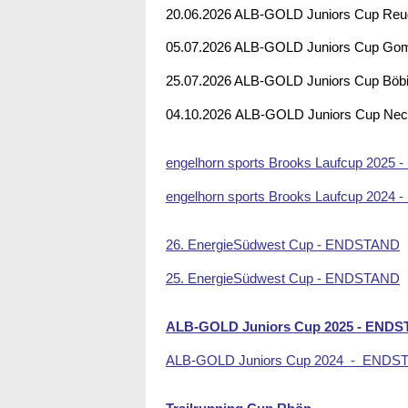
20.06.2026 ALB-GOLD Juniors Cup Reu
05.07.2026 ALB-GOLD Juniors Cup Gom
25.07.2026 ALB-GOLD Juniors Cup Böb
04.10.2026 ALB-GOLD Juniors Cup Neck
engelhorn sports Brooks Laufcup 2025
engelhorn sports Brooks Laufcup 2024
26. EnergieSüdwest Cup - ENDSTAND
25. EnergieSüdwest Cup - ENDSTAND
ALB-GOLD Juniors Cup 2025 - END
ALB-GOLD Juniors Cup 2024 - ENDS