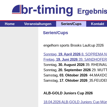
Sport-Zeitnahme einfach+billig
Home
Veranstaltungen
Serien/Cups
Kontakt
Serien/Cups
engelhorn sports Brooks Laufcup 2026
Sonntag,
19. April 2026
8. SOPREMA 
Freitag,
19. Juni 2026
39. SANDHOFER
Sonntag,
30. August 2026
39. RHEINA
Sonntag,
20. September 2026
29. MUT
Samstag,
03. Oktober 2026
44.MAXD
Samstag,
17. Oktober 2026
35.FEUD
ALB-GOLD Juniors Cup 2026
18.04.2026 ALB-GOLD Juniors Cup Mün