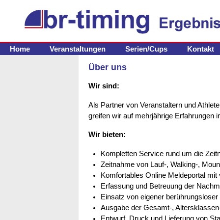
Sport-Zeitnahme einfach+billig
Home
Veranstaltungen
Serien/Cups
Kontakt
Über uns
Wir sind:
Als Partner von Veranstaltern und Athlete
greifen wir auf mehrjährige Erfahrungen 
Wir bieten:
Kompletten Service rund um die Zeit
Zeitnahme von Lauf-, Walking-, Mount
Komfortables Online Meldeportal mi
Erfassung und Betreuung der Nachm
Einsatz von eigener berührungsloser 
Ausgabe der Gesamt-, Altersklassen
Entwurf, Druck und Lieferung von S